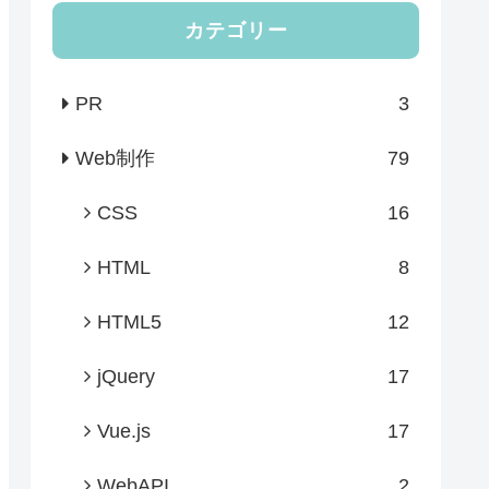
カテゴリー
PR
3
Web制作
79
CSS
16
HTML
8
HTML5
12
jQuery
17
Vue.js
17
WebAPI
2