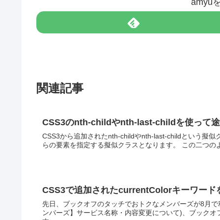
amy
関連記事
CSS3のnth-childやnth-last-chil
CSS3から追加されたnth-childやnth-last-ch
らの要素を指定する擬似クラスとなります。 この二つのよく見る例が
CSS3で追加されたcurrentColorキーワ
先日、ブックオフのタッチでおトクなメンバーズが8月で利
ンバーズ】サービス名称・内容変更について)、ブックオフに