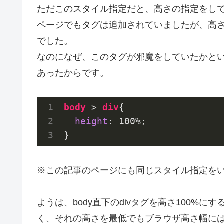
ただこのスタイル指定だと、高さの指定をし
ページでもタグは追加されていましたが、高
でした。
なのになぜ、このタグが邪魔をしていたかとい
あったからです。
body
 > 
div
{

height
: 
100%
;

※この記事のページにも同じスタイル指定を
ようは、body直下のdivタグを高さ100%に
く、それの高さを最低でもブラウザ高さ幅に