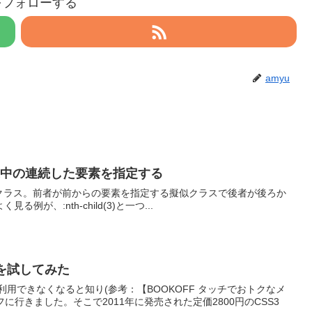
uをフォローする
amyu
dを使って途中の連続した要素を指定する
ildという擬似クラス。前者が前からの要素を指定する擬似クラスで後者が後ろか
、:nth-child(3)と一つ...
ードを試してみた
用できなくなると知り(参考：【BOOKOFF タッチでおトクなメ
行きました。そこで2011年に発売された定価2800円のCSS3