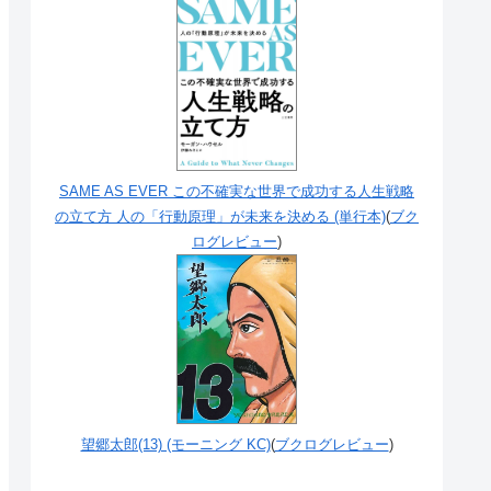
SAME AS EVER この不確実な世界で成功する人生戦略
の立て方 人の「行動原理」が未来を決める (単行本)
(
ブク
ログレビュー
)
望郷太郎(13) (モーニング KC)
(
ブクログレビュー
)