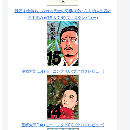
新版 お金持ちになれる黄金の羽根の拾い方 知的人生設計
のすすめ (幻冬舎文庫)
(
ブクログレビュー
)
望郷太郎(15) (モーニング KC)
(
ブクログレビュー
)
望郷太郎(14) (モーニング KC)
(
ブクログレビュー
)