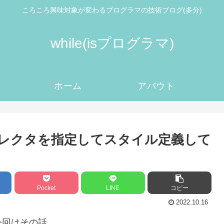
ころころ興味対象が変わるプログラマの技術ブログ(多分)
while(isプログラマ)
ホーム
アバウト
というセレクタを指定してスタイル定義して
Pocket
LINE
コピー
2022.10.16
今回はその話。