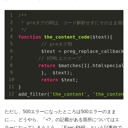
/**

 * preタグの時は、コード解析せずにそのまま画面
 */
function
the_content_code
($text)
{

// preタグ用
	$text = preg_replace_callback(
// HTMLエスケープ
return
 $matches[
1
].htmlspecialc
	},  $text);

return
 $text;

}

add_filter(
'the_content'
, 
'the_content
ただし、500エラーになったところは500エラーのまま
に…。どうやら、「<?」の記載がある箇所についてはエ
ラーになってしまうよう。「Exec-PHP」という記事中で