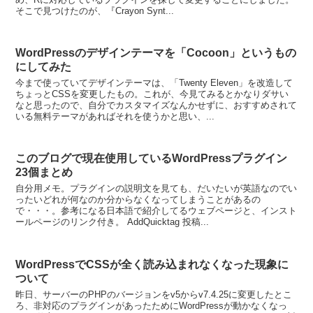
そこで見つけたのが、『Crayon Synt...
WordPressのデザインテーマを「Cocoon」というもの
にしてみた
今まで使っていてデザインテーマは、「Twenty Eleven」を改造して
ちょっとCSSを変更したもの。これが、今見てみるとかなりダサい
なと思ったので、自分でカスタマイズなんかせずに、おすすめされて
いる無料テーマがあればそれを使うかと思い、...
このブログで現在使用しているWordPressプラグイン
23個まとめ
自分用メモ。プラグインの説明文を見ても、だいたいが英語なのでい
ったいどれが何なのか分からなくなってしまうことがあるの
で・・・。参考になる日本語で紹介してるウェブページと、インスト
ールページのリンク付き。 AddQuicktag 投稿...
WordPressでCSSが全く読み込まれなくなった現象に
ついて
昨日、サーバーのPHPのバージョンをv5からv7.4.25に変更したとこ
ろ、非対応のプラグインがあったためにWordPressが動かなくなっ