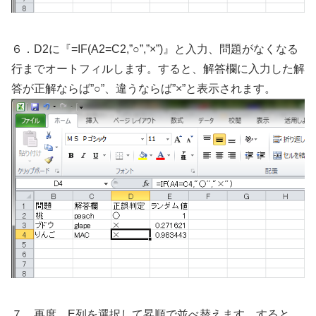
６．D2に『=IF(A2=C2,”○”,”×”)』と入力、問題がなくなる
行までオートフィルします。すると、解答欄に入力した解
答が正解ならば”○”、違うならば”×”と表示されます。
７．再度、E列を選択して昇順で並べ替えます。すると、