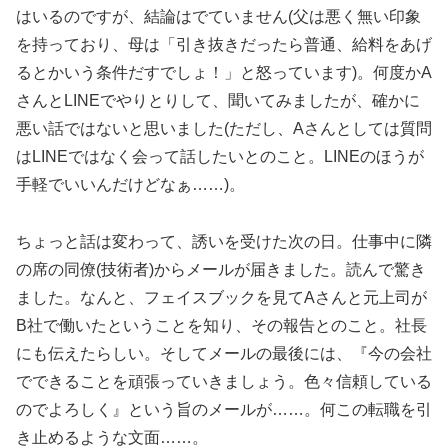
はいるのですが、結論はでていません(父は悪く無い印象
を持っており、母は「引き抜きだったら普通、給料をあげ
るとかいう条件だすでしょ！」と怒っています)。何度かA
さんとLINEでやりとりして、聞いてみましたが、確かに
悪い話ではないと思いました(ただし、Aさんとしては質問
はLINEではなく会って話したいとのこと。LINEのほうが
手軽でいいんだけどなぁ……)。
ちょっと話は変わって、誘いを受けた次の日。仕事中に隣
の席の同僚(技術者)からメールが届きました。読んで驚き
ました。なんと、フェイスブックを見てAさんと元上司が
B社で働いたということを知り、その報告とのこと。社長
にも伝えたらしい。そしてメールの最後には、『今の会社
でできることを頑張っていきましょう。色々信頼している
のでよろしく』という旨のメールが……。何この転職を引
き止めるような文面……。