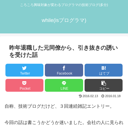
ころころ興味対象が変わるプログラマの技術ブログ(多分)
while(isプログラマ)
昨年退職した元同僚から、引き抜きの誘い
を受けた話
Twitter
Facebook
はてブ
Pocket
LINE
コピー
2016.02.13
2016.01.18
自称、技術ブログだけど、３回連続雑記エントリー。
今回の話は書こうかどうか迷いました。会社の人に見られ