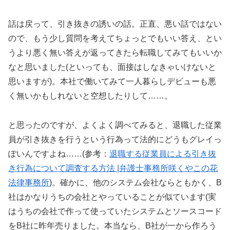
話は戻って、引き抜きの誘いの話。正直、悪い話ではない
ので、もう少し質問を考えてちょっとでもいい答え、とい
うより悪く無い答えが返ってきたら転職してみてもいいか
なと思いました(といっても、面接はしなきゃいけないと
思いますが)。本社で働いてみて一人暮らしデビューも悪
く無いかもしれないと空想したりして……。
と思ったのですが、よくよく調べてみると、退職した従業
員が引き抜きを行うという行為って法的にどうもグレイっ
ぽいんですよね……(参考：
退職する従業員による引き抜
き行為について調査する方法 |弁護士事務所咲くやこの花
法律事務所
)。確かに、他のシステム会社ならともかく、B
社はかなりうちの会社とやっていることが似ています(実
はうちの会社で作って使っていたシステムとソースコード
をB社に昨年売りました。本当なら、B社が一から作ろう