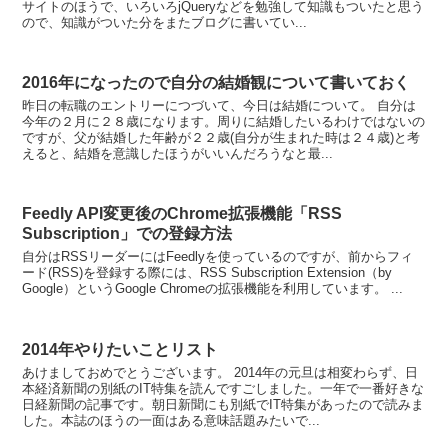
サイトのほうで、いろいろjQueryなどを勉強して知識もついたと思う
ので、知識がついた分をまたブログに書いてい...
2016年になったので自分の結婚観について書いておく
昨日の転職のエントリーにつづいて、今日は結婚について。 自分は
今年の２月に２８歳になります。周りに結婚したいるわけではないの
ですが、父が結婚した年齢が２２歳(自分が生まれた時は２４歳)と考
えると、結婚を意識したほうがいいんだろうなと最...
Feedly API変更後のChrome拡張機能「RSS
Subscription」での登録方法
自分はRSSリーダーにはFeedlyを使っているのですが、前からフィ
ード(RSS)を登録する際には、RSS Subscription Extension（by
Google）というGoogle Chromeの拡張機能を利用しています。 ...
2014年やりたいことリスト
あけましておめでとうございます。 2014年の元旦は相変わらず、日
本経済新聞の別紙のIT特集を読んですごしました。一年で一番好きな
日経新聞の記事です。朝日新聞にも別紙でIT特集があったので読みま
した。本誌のほうの一面はある意味話題みたいで...