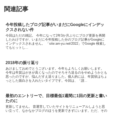
関連記事
今年投稿したブログ記事がいまだにGoogleにインデッ
クスされない件
今回はただの雑記。 今年になって2年3か月ぶりにブログ更新を再開
したわけですが、いまだに今年投稿した分のブログ記事がGoogleに
インデックスされません。 「site:am-yu.net/2022」でGoogle 検索し
てもヒットし...
2018年の振り返り
あけましておめでとうございます。今年もよろしくお願いします。
今年は年賀はがきが高くなったのでそろそろ送るのをやめようかとも
思ったのですが、悩んだすえ送りました。個人的には、年賀状はちょ
っとした面白さを入れたいタイプです。今回は、「謹...
最初のエントリーで、目標最低1週間に1回の更新と書い
たのに
更新してません。 昔運営していたサイトをリニューアルしようと思
い立って、なかなかブログのほうを更新できずにいます。ただ、その