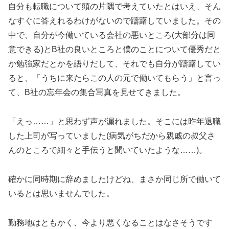
自分も転職について頭の片隅で考えていたとはいえ、そん
なすぐに答えれるわけがないので躊躇していました。その
中で、自分が今働いている会社の悪いところ(大部分は同
意できる)とB社の良いところと僕のことについて優秀だと
か勉強家だとかを語りだして、それでも自分が躊躇してい
ると、「うちに来たらこの人の元で働いてもらう」と言っ
て、B社の忘年会の集合写真を見せてきました。
「えっ……」と思わず声が漏れました。そこには昨年退職
した上司が写っていました(病気がちだから親戚の叔父さ
んのところで細々と手伝うと聞いていたような……)。
確かに同時期に辞めましたけどね、まさか同じ所で働いて
いるとは思いませんでした。
勤務地はともかく、今より悪くなることはなさそうです