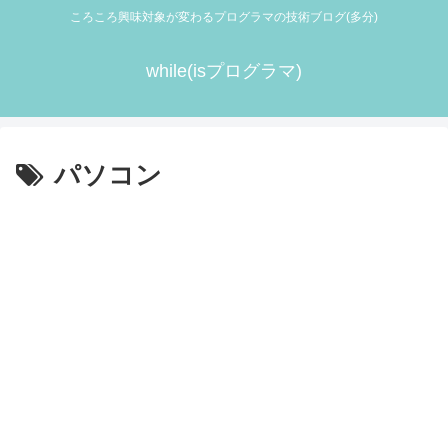
ころころ興味対象が変わるプログラマの技術ブログ(多分)
while(isプログラマ)
パソコン