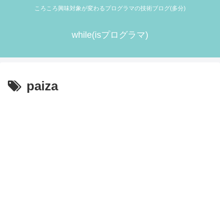
ころころ興味対象が変わるプログラマの技術ブログ(多分)
while(isプログラマ)
paiza